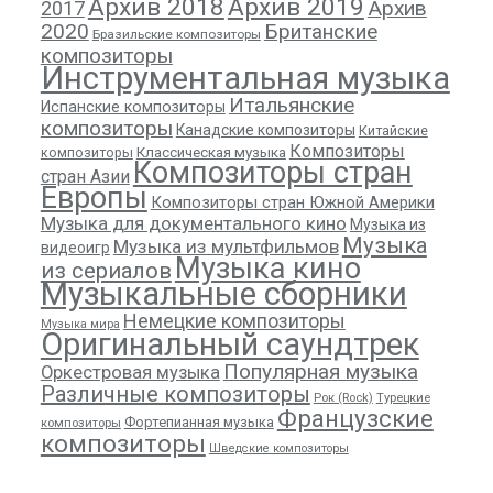
Архив 2018
Архив 2019
Архив
2017
2020
Британские
Бразильские композиторы
композиторы
Инструментальная музыка
Итальянские
Испанские композиторы
композиторы
Канадские композиторы
Китайские
Композиторы
композиторы
Классическая музыка
Композиторы стран
стран Азии
Европы
Композиторы стран Южной Америки
Музыка для документального кино
Музыка из
Музыка
Музыка из мультфильмов
видеоигр
Музыка кино
из сериалов
Музыкальные сборники
Немецкие композиторы
Музыка мира
Оригинальный саундтрек
Популярная музыка
Оркестровая музыка
Различные композиторы
Рок (Rock)
Турецкие
Французские
Фортепианная музыка
композиторы
композиторы
Шведские композиторы