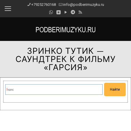
+79252760168
info@podberimuzyku.ru
ЗРИНКО ТУТИК —
САУНДТРЕК К ФИЛЬМУ
«ГАРСИЯ»
Сейчас на сайте проводятся технические работы.
Благодарим за понимание и просим прощения за
временные неудобства!