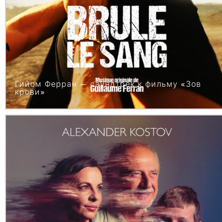
Гийом Ферран — саундтрек к фильму «Зов
крови»