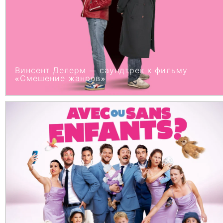
Винсент Делерм — саундтрек к фильму
«Смешение жанров»