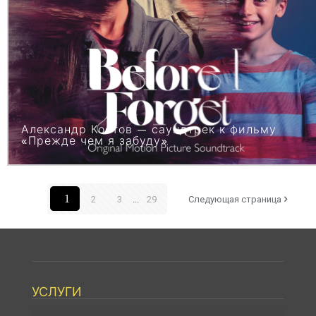
Александр Костов — саундтрек к фильму
«Прежде чем я забуду»
1
2
3
...
29
Следующая страница
УСЛУГИ