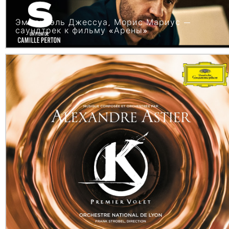
Эммануэль Джессуа, Морис Мариус —
саундтрек к фильму «Арены»