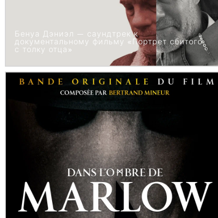
Бенуа Дэниэл — саундтрек к
документальному фильму «Портрет сбитого
с толку отца»