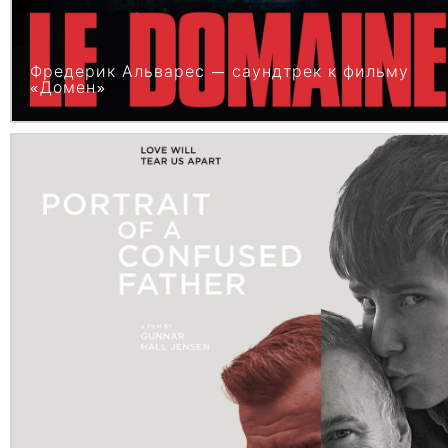
Фредерик Альварес — саундтрек к фильму
«Домен»