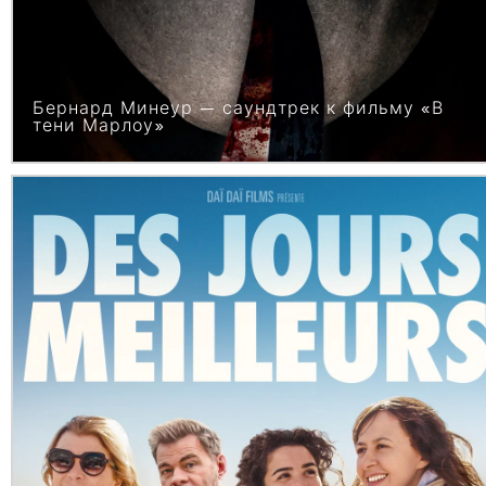
Бернард Минеур — саундтрек к фильму «В
тени Марлоу»