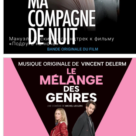
Мануэль Пескин — саундтрек к фильму
«Подруга на ночь»