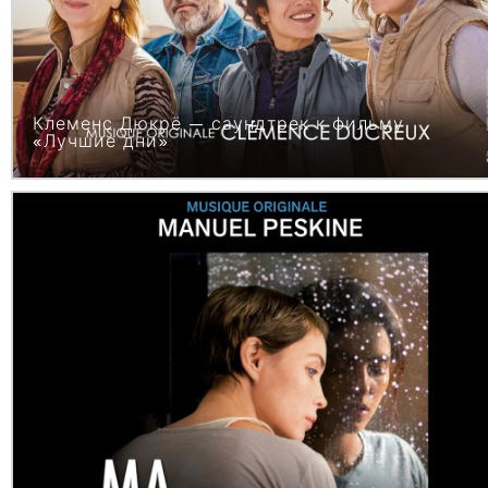
Клеменс Дюкрё — саундтрек к фильму
«Лучшие дни»