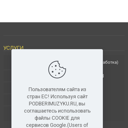
УСЛУГИ
(обработка)
ДОПОЛНИТЕЛЬНЫЕ УСЛУГИ
АНАЛИЗ МУЗЫКАЛЬНЫХ ТРЕКОВ
+
ВИДЕО+АУДИО
Пользователям сайта из
стран ЕС! Используя сайт
УСЛУГИ ЗВУКОЗАПИСИ
PODBERIMUZYKU.RU, вы
соглашаетесь использовать
(бесплатный)
АУДИО РЕДАКТОР
файлы COOKIE для
сервисов Google.(Users of