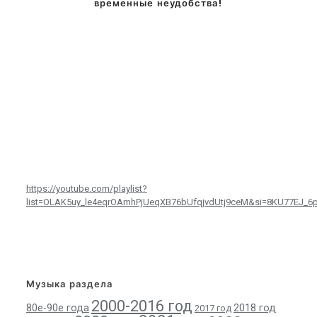
временные неудобства!
https://youtube.com/playlist?
list=OLAK5uy_le4eqrOAmhPjUeqXB76bUfqjvdUtj9ceM&si=8KU77EJ_6
Музыка раздела
2000-2016 год
80е-90е года
2018 год
2017 год