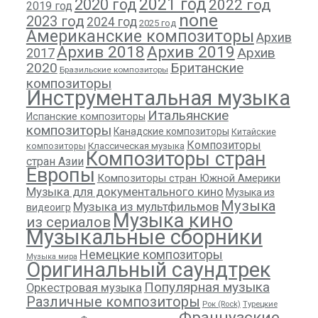
2021 год
2020 год
2022 год
2019 год
none
2023 год
2024 год
2025 год
Американские композиторы
Архив
Архив 2018
Архив 2019
Архив
2017
2020
Британские
Бразильские композиторы
композиторы
Инструментальная музыка
Итальянские
Испанские композиторы
композиторы
Канадские композиторы
Китайские
Композиторы
композиторы
Классическая музыка
Композиторы стран
стран Азии
Европы
Композиторы стран Южной Америки
Музыка для документального кино
Музыка из
Музыка
Музыка из мультфильмов
видеоигр
Музыка кино
из сериалов
Музыкальные сборники
Немецкие композиторы
Музыка мира
Оригинальный саундтрек
Популярная музыка
Оркестровая музыка
Различные композиторы
Рок (Rock)
Турецкие
Французские