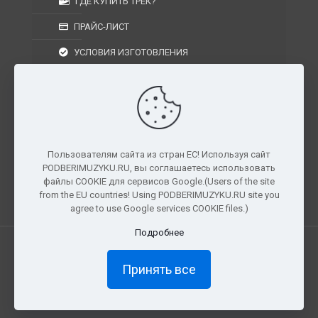
ГДЕ КУПИТЬ ТРЕК?
ПРАЙС-ЛИСТ
УСЛОВИЯ ИЗГОТОВЛЕНИЯ
УСЛОВИЯ ДОСТАВКИ
УСЛОВИЯ ВОЗВРАТА
Пользователям сайта из стран ЕС! Используя сайт
PODBERIMUZYKU.RU, вы соглашаетесь использовать
г. Москва, Московская область, Центральный
файлы COOKIE для сервисов Google.(Users of the site
федеральный округ, РФ, Россия
from the EU countries! Using PODBERIMUZYKU.RU site you
agree to use Google services COOKIE files.)
Подробнее
Все права защищены. © 2026
PODBERIMUZYKU.RU
Принять все