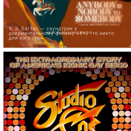
Х. Э. Бэгтас — саундтрек к
документальному фильму «Кто -то никто
для кого -то»