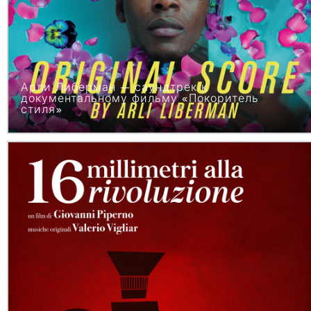
Арли Либерман — саундтрек к
документальному фильму «Покоритель
стиля»