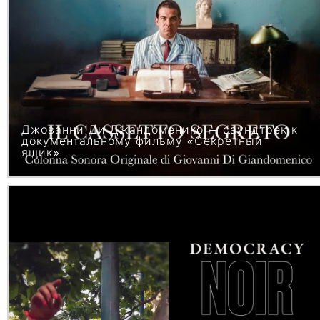
Джованни Ди Джандоменико — саундтрек к
документальному фильму «Секретный
ящик»