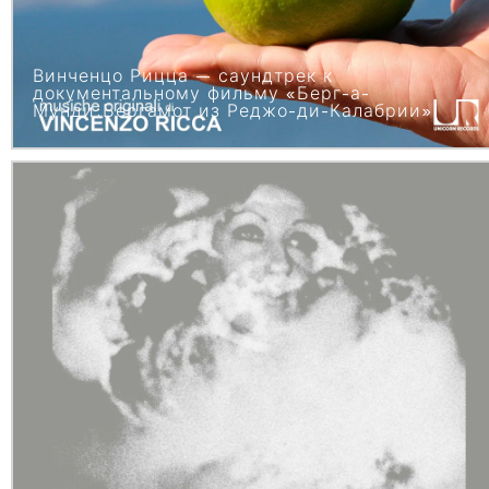
Винченцо Рицца — саундтрек к
документальному фильму «Берг-а-
Мунди:Бергамот из Реджо-ди-Калабрии»