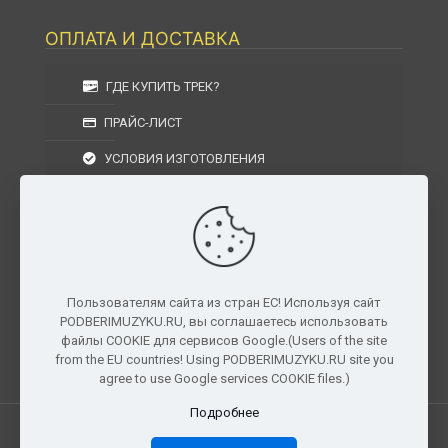
ОПЛАТА И ДОСТАВКА
ГДЕ КУПИТЬ ТРЕК?
ПРАЙС-ЛИСТ
УСЛОВИЯ ИЗГОТОВЛЕНИЯ
УСЛОВИЯ ДОСТАВКИ
УСЛОВИЯ ВОЗВРАТА
Пользователям сайта из стран ЕС! Используя сайт
PODBERIMUZYKU.RU, вы соглашаетесь использовать
г. Москва, Московская область, Центральный
файлы COOKIE для сервисов Google.(Users of the site
федеральный округ, РФ, Россия
from the EU countries! Using PODBERIMUZYKU.RU site you
agree to use Google services COOKIE files.)
Подробнее
Все права защищены. © 2026
PODBERIMUZYKU.RU