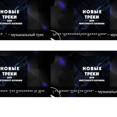
С. Л****** "Y** a** ..." — музыкальный трек для ФК
V. F******** "S*******: T** S********: I*. R******