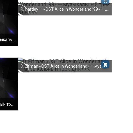
R. Hartley — «OST Alice In Wonderland ’99» — музык
M*** "S********i*** B**** H***"— музыкальный трек
D. Elfman «OST Alice In Wonderland» — музыкальный
L** B**** "O** E** O***" — музыкальный трек для ФК