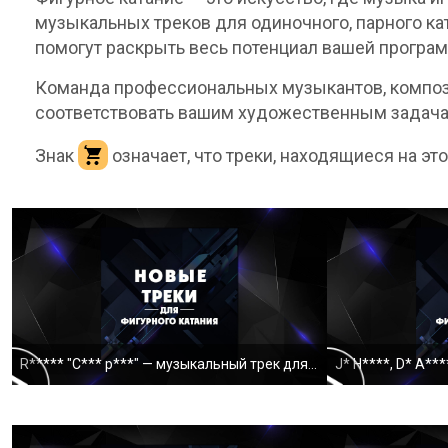
музыкальных треков для одиночного, парного ка
помогут раскрыть весь потенциал вашей програ
Команда профессиональных музыкантов, компози
соответствовать вашим художественным задача
Знак
означает, что треки, находящиеся на эт
R***** "С*** р***" — музыкальный трек для ФК