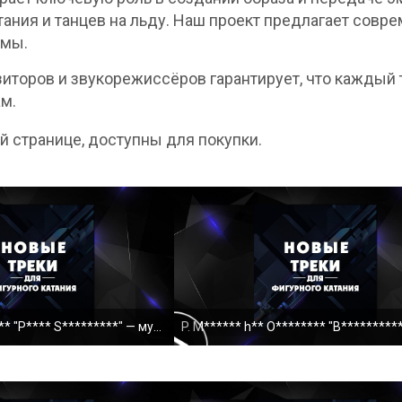
тания и танцев на льду. Наш проект предлагает сов
ммы.
торов и звукорежиссёров гарантирует, что каждый 
м.
ой странице, доступны для покупки.
J* H****, D* A***** "P**** S*********" — музыкальн