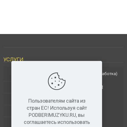
УСЛУГИ
(обработка)
ДОПОЛНИТЕЛЬНЫЕ УСЛУГИ
АНАЛИЗ МУЗЫКАЛЬНЫХ ТРЕКОВ
+
ВИДЕО+АУДИО
Пользователям сайта из
стран ЕС! Используя сайт
УСЛУГИ ЗВУКОЗАПИСИ
PODBERIMUZYKU.RU, вы
соглашаетесь использовать
(бесплатный)
АУДИО РЕДАКТОР