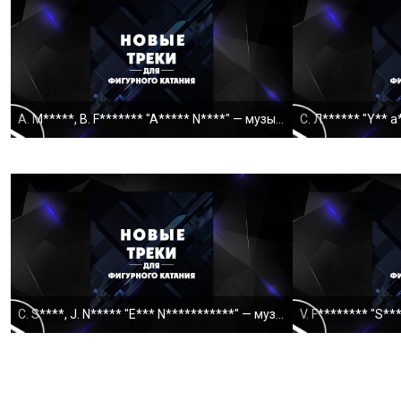
A. M*****, B. F******* "A***** N****" — музыкальны
C. S****, J. N***** "E*** N***********" — музыкаль