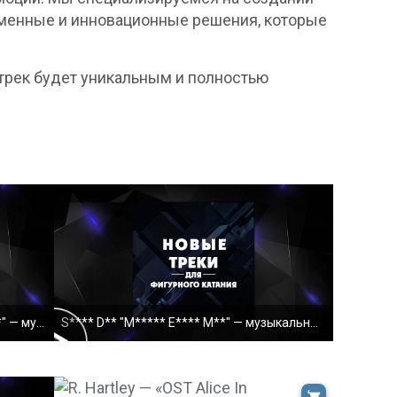
ременные и инновационные решения, которые
трек будет уникальным и полностью
P. M****** h** O******** "B**********" — музыкальн
S**** D** "M***** E**** M**" — музыкальный трек дл