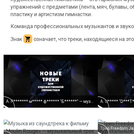
упражнений с предметами (лента, мяч, булавы, 
пластику и артистизм гимнастки.
Команда профессиональных музыкантов и звукор
Знак
означает, что треки, находящиеся на эт
А. Р******* м***** ф****** "Б******" — музыкальный
cannot load - (
wm
https://podberimuzyku.ru/rawm
) - error:
MEDIA_ELEMENT_ERROR:
Empty src attribute