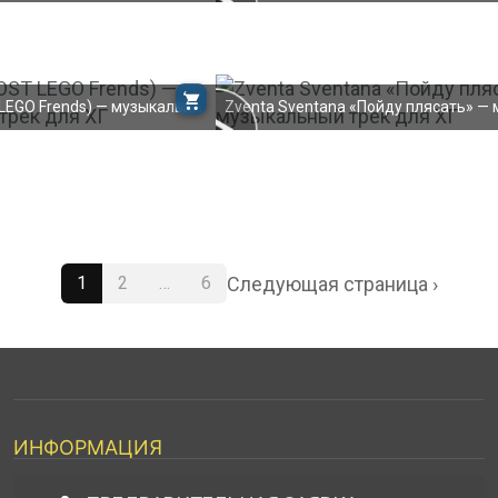
cannot load - (
cannot load - (
https://podberimuzyku.ru/5nmw
https://podberimuzy
) - error:
) - error:
MEDIA_ELEMENT_ERROR:
MEDIA_ELEMENT_E
Empty src attribute
Empty src attribute
L2M «Girlz» (OST LEGO Frends) — музыкальный трек д
cannot load - (
https://podberimuzyku.ru/907q
) - error:
MEDIA_ELEMENT_ERROR:
Empty src attribute
Следующая страница ›
1
2
…
6
ИНФОРМАЦИЯ