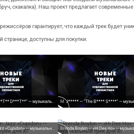
обруч, скакалка). Наш проект предлагает современны
ежиссёров гарантирует, что каждый трек будет уни
ой странице, доступны для покупки.
cannot load - (
https://podberimuzy
) - error:
MEDIA_ELEMENT_E
A. U***** "D***T**T** D***T**" — музыкальный трек
Empty src attribute
cannot load - (
https://podberimuzyku.ru/rawm
) - error:
MEDIA_ELEMENT_ERROR:
Трио Freedom Jazz «Cupidon» — музыкальный трек для
Empty src attribute