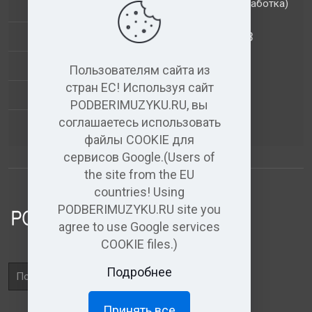
(обработка)
ДОПОЛНИТЕЛЬНЫЕ УСЛУГИ
АНАЛИЗ МУЗЫКАЛЬНЫХ ТРЕКОВ
+
ВИДЕО+АУДИО
Пользователям сайта из
стран ЕС! Используя сайт
УСЛУГИ ЗВУКОЗАПИСИ
PODBERIMUZYKU.RU, вы
соглашаетесь использовать
(бесплатный)
АУДИО РЕДАКТОР
файлы COOKIE для
сервисов Google.(Users of
the site from the EU
countries! Using
PODBERIMUZYKU.RU site you
agree to use Google services
COOKIE files.)
Поле
Подробнее
поиска
Принять все