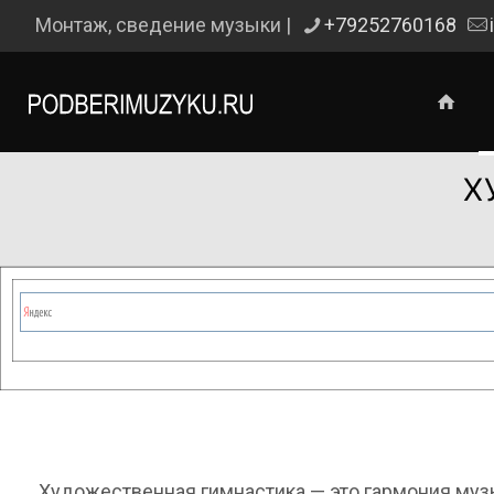
Монтаж, сведение музыки |
+79252760168
Х
Сейчас на сайте проводятся те
Художественная гимнастика — это гармония муз