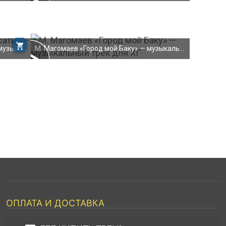
ku.ru/kuey
RROR:
Zventa Sventana «Пойду плясать» — музыкальный трек
М. Магомаев «Город мой Баку» — музыкальный трек дл
ОПЛАТА И ДОСТАВКА