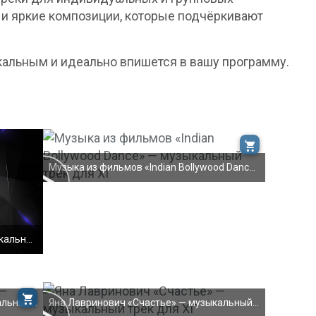
е и яркие композиции, которые подчёркивают
кальным и идеально впишется в вашу программу.
Музыка из фильмов «Indian Bollywood Dance» — музы
ku.ru/pvfx
RROR:
M. J***** — "The B**** S****" — музыкальный трек д
Brenda Boykin — «Hi Dee Ho» — музыкальный трек для
Яна Лавринович «Счастье» — музыкальный трек для ХГ