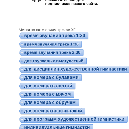
подписчиков нашего сайта.
Метки по категориям треков ХГ
время звучания трека 1:30
время звучания трека 1:38
время звучания трека 2:30
для групповых выступлений
для дисциплин художественной гимнастики
для номера с булавами
для номера с лентой
для номера с мячом
для номера с обручем
для номера со скакалкой
для программ художественной гимнастики
индивидуальные гимнастки