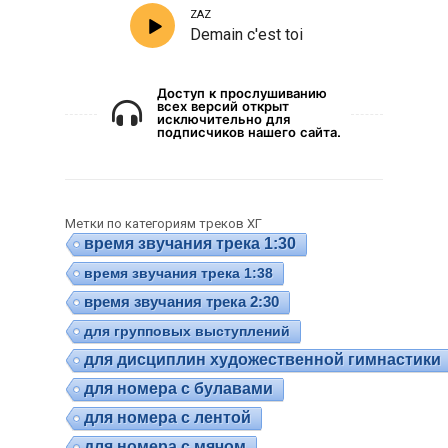
ZAZ
Demain c'est toi
Доступ к прослушиванию
всех версий открыт
исключительно для
подписчиков нашего сайта.
Метки по категориям треков ХГ
время звучания трека 1:30
время звучания трека 1:38
время звучания трека 2:30
для групповых выступлений
для дисциплин художественной гимнастики
для номера с булавами
для номера с лентой
для номера с мячом