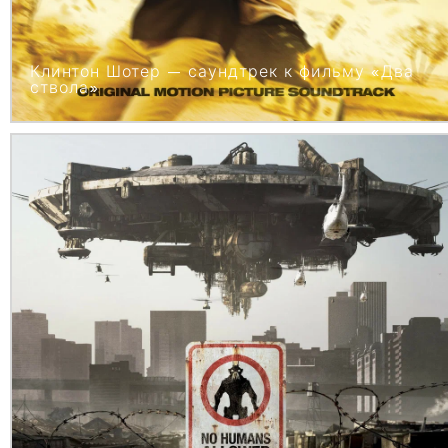
Клинтон Шотер — саундтрек к фильму «Два
ствола»