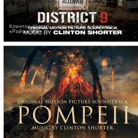
Клинтон Шотер — саундтрек к фильму
«Район №9»