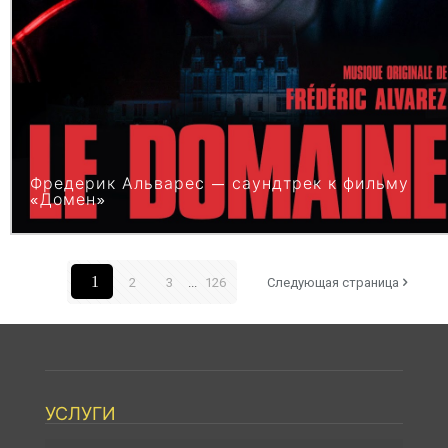
Фредерик Альварес — саундтрек к фильму
«Домен»
1
2
3
...
126
Следующая страница
УСЛУГИ