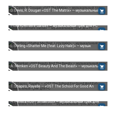
D. Davis, R. Dougan «OST The Matrix» — музыкальный
Indila «Derniere danse» — музыкальный трек для РС
L. Stirling «Shatter Me (feat. Lzzy Hale)» — музык
A. Menken «OST Beauty And The Beast» — музыкальный
T. Shapiro, Rayelle — «OST The School For Good An
H. Pereira «OST Smallfoot» — музыкальный трек для