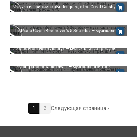
Музыка из фильмов «Burlesque», «The Great Gatsby»
The Piano Guys «Beethoven’s 5 Secrets» — музыкальн
2 Steps From Hell «Victory» — музыкальный трек для
L. Stirling «Roundtable Rival» — музыкальный трек
Следующая страница ›
1
2