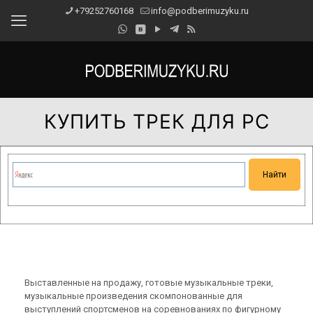
+79252760168
info@podberimuzyku.ru
КУПИТЬ ТРЕК ДЛЯ РС
Сейчас на сайте проводятся технические работы.
Благодарим за понимание и просим прощения за
временные неудобства!
Выставленные на продажу, готовые музыкальные треки,
музыкальные произведения скомпонованные для
выступлений спортсменов на соревнованиях по фигурному