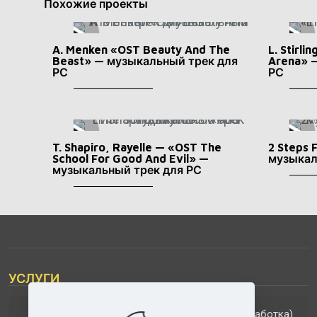
Похожие проекты
A. Menken «OST Beauty And The
L. Stirl
Beast» — музыкальный трек для
Arena» 
РС
РС
T. Shapiro, Rayelle — «OST The
2 Steps 
School For Good And Evil» —
музыкал
музыкальный трек для РС
УСЛУГИ
(обработка)