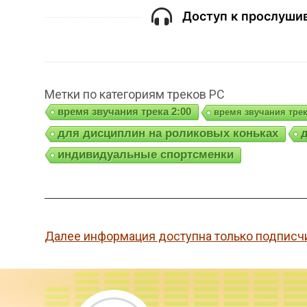
Доступ к прослушив
Метки по категориям треков РС
время звучания трека 2:00
время звучания трек
для дисциплин на роликовых коньках
индивидуальные спортсменки
Далее информация доступна только подписч