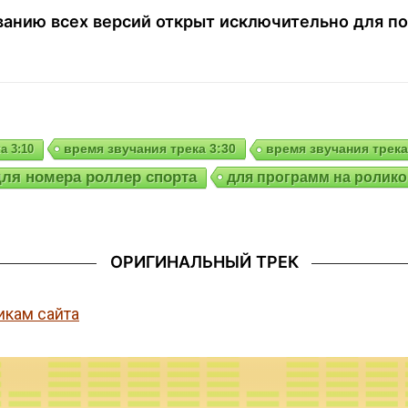
анию всех версий открыт исключительно для по
время звучания трека 3:30
а 3:10
время звучания трека
для номера роллер спорта
для программ на ролик
ОРИГИНАЛЬНЫЙ ТРЕК
икам сайта