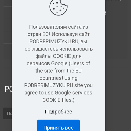
ДОПОЛНИТЕЛЬНЫЕ УСЛУГИ
АНАЛИЗ МУЗЫКАЛЬНЫХ ТРЕКОВ
+
ВИДЕО+АУДИО
Пользователям сайта из
стран ЕС! Используя сайт
УСЛУГИ ЗВУКОЗАПИСИ
PODBERIMUZYKU.RU, вы
соглашаетесь использовать
(бесплатный)
АУДИО РЕДАКТОР
файлы COOKIE для
сервисов Google.(Users of
the site from the EU
countries! Using
PODBERIMUZYKU.RU site you
agree to use Google services
COOKIE files.)
Поле
Подробнее
поиска
Принять все