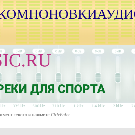
 КОМПОНОВКИАУДИ
Й
Н
IC.RU
К
Т
И
И
Я
ЕКИ ДЛЯ СПОРТА
И
С
агмент текста и нажмите
Ctrl+Enter
.
И