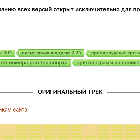
анию всех версий открыт исключительно для по
время звучания трека 3:30
а 3:10
время звучания трека
для номера роллер спорта
для программ на ролик
ОРИГИНАЛЬНЫЙ ТРЕК
икам сайта