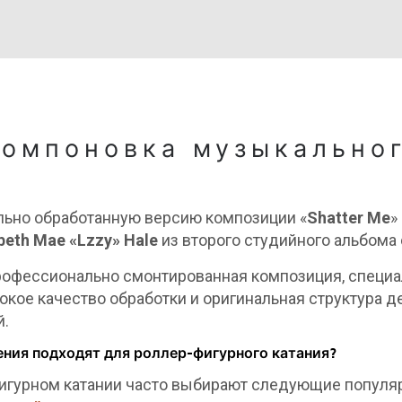
компоновка музыкально
ьно обработанную версию композиции «
Shatter Me
»
beth Mae «Lzzy» Hale
из второго студийного альбома
 профессионально смонтированная композиция, специ
сокое качество обработки и оригинальная структура
й.
ния подходят для роллер-фигурного катания?
фигурном катании часто выбирают следующие популя