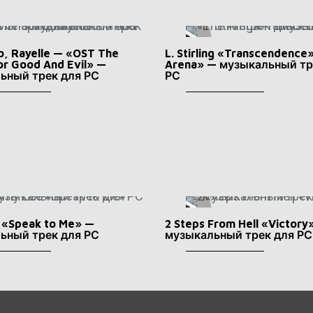
ro, Rayelle — «OST The
L. Stirling «Transcendence
or Good And Evil» —
Arena» — музыкальный тр
ьный трек для РС
РС
 «Speak to Me» —
2 Steps From Hell «Victory
ьный трек для РС
музыкальный трек для РС