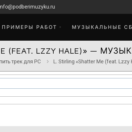
info@podberimuzyku.ru
ПРИМЕРЫ РАБОТ
МУЗЫКАЛЬНЫЕ С
 ME (FEAT. LZZY HALE)» — МУ
пить трек для РС
L. Stirling «Shatter Me (feat. L
хнические работы. Благодарим за 
временные неудобства!