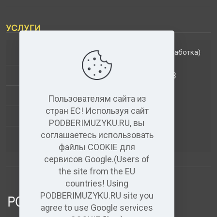
УСЛУГИ
(обработка)
ДОПОЛНИТЕЛЬНЫЕ УСЛУГИ
АНАЛИЗ МУЗЫКАЛЬНЫХ ТРЕКОВ
+
ВИДЕО+АУДИО
Пользователям сайта из
стран ЕС! Используя сайт
УСЛУГИ ЗВУКОЗАПИСИ
PODBERIMUZYKU.RU, вы
соглашаетесь использовать
(бесплатный)
АУДИО РЕДАКТОР
файлы COOKIE для
сервисов Google.(Users of
the site from the EU
countries! Using
PODBERIMUZYKU.RU site you
agree to use Google services