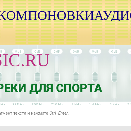
 КОМПОНОВКИАУДИ
Н
И
М
IC.RU
И
И
Я
Е
И
ЕКИ ДЛЯ СПОРТА
Н
агмент текста и нажмите
Ctrl+Enter
.
А
Т
К