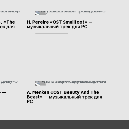
», «The
H. Pereira «OST Smallfoot» —
ек для
музыкальный трек для РС
» —
A. Menken «OST Beauty And The
Beast» — музыкальный трек для
РС