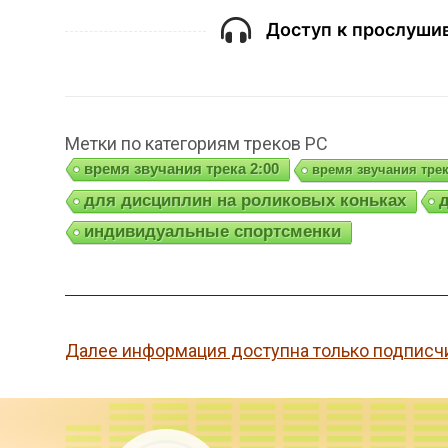
Доступ к прослушив
Метки по категориям треков РС
время звучания трека 2:00
время звучания трек
для дисциплин на роликовых коньках
индивидуальные спортсменки
Далее информация доступна только подписч