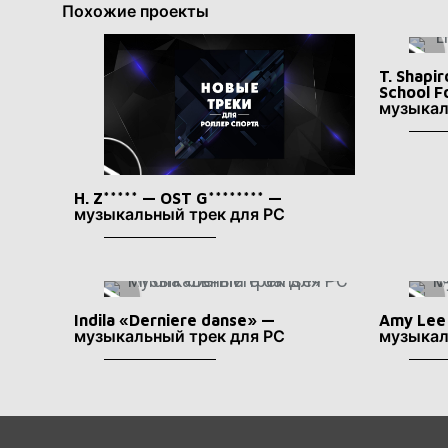
Похожие проекты
T. Shapi
School F
музыкал
H. Z***** — OST G******** —
музыкальный трек для РС
Indila «Derniere danse» —
Amy Lee
музыкальный трек для РС
музыкал