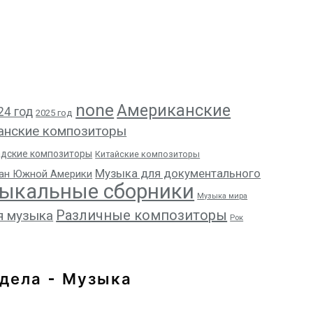
none
Американские
24 год
2025 год
анские композиторы
адские композиторы
Китайские композиторы
Музыка для документального
ан Южной Америки
ыкальные сборники
Музыка мира
Различные композиторы
я музыка
Рок
дела - Музыка