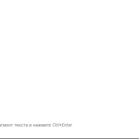
агмент текста и нажмите
Ctrl+Enter
.