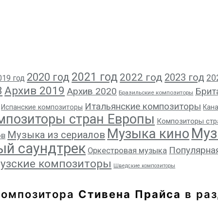
2021 год
2020 год
2022 год
2023 год
20
019 год
8
Архив 2019
Архив 2020
Брит
Бразильские композиторы
Итальянские композиторы
Испанские композиторы
Кан
мпозиторы стран Европы
Композиторы стр
Муз
Музыка кино
Музыка из сериалов
ов
ый саундтрек
Популярна
Оркестровая музыка
узские композиторы
Шведские композиторы
композитора
Стивена Прайса
в раз