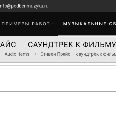
info@podberimuzyku.ru
ПРИМЕРЫ РАБОТ
МУЗЫКАЛЬНЫЕ С
АЙС — САУНДТРЕК К ФИЛЬМУ
Audio Items
Стивен Прайс — саундтрек к филь
хнические работы. Благодарим за 
временные неудобства!