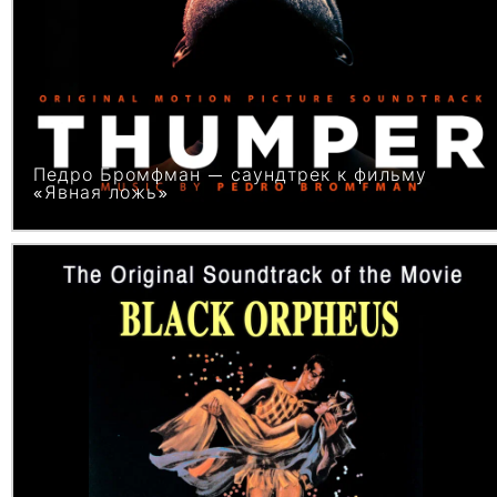
Педро Бромфман — саундтрек к фильму
«Явная ложь»