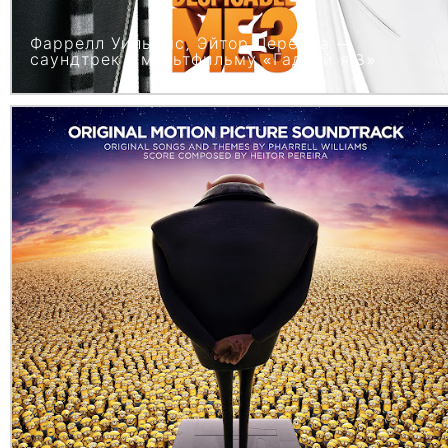
Фаррелл Уильямс, Эйтор Перейра —
саундтрек к мультфильму «Гадкий я 3»