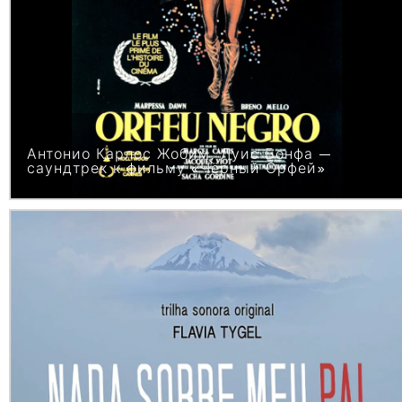
Антонио Карлос Жобим, Луис Бонфа —
саундтрек к фильму «Чёрный Орфей»