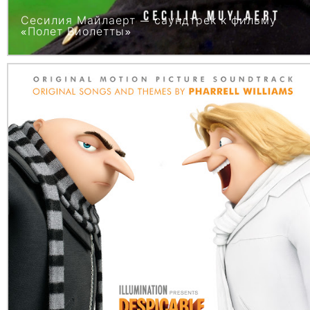
Сесилия Майлаерт — саундтрек к фильму
«Полет Виолетты»