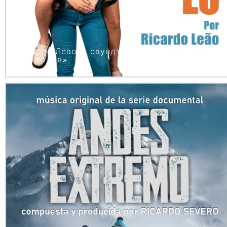
Рикардо Леао — саундтрек к фильму «Моя
сестра и я»