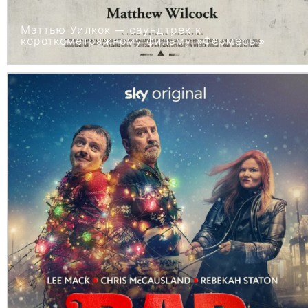
Мэттью Уилкок — саундтрек к
короткометражному фильму «Фермеры»