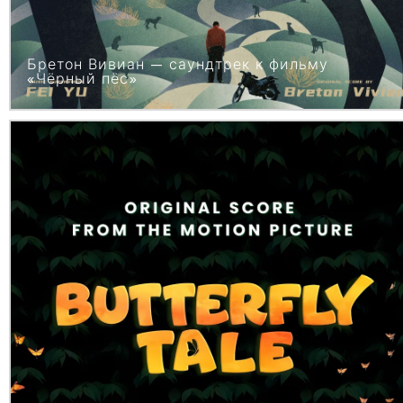
Бретон Вивиан — саундтрек к фильму
«Чёрный пёс»