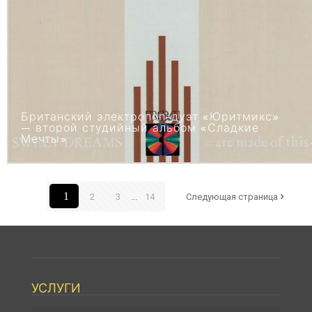
Британский электропоп-дуэт «Юритмикс»
— второй студийный альбом «Сладкие
Мечты»
1
2
3
...
14
Следующая страница
УСЛУГИ