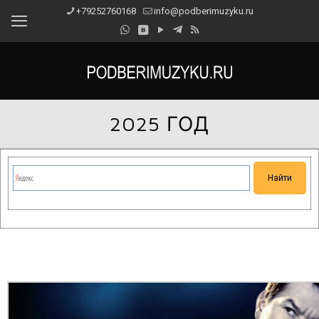
+79252760168
info@podberimuzyku.ru
2025 ГОД
Сейчас на сайте проводятся технические работы.
Благодарим за понимание и просим прощения за
временные неудобства!