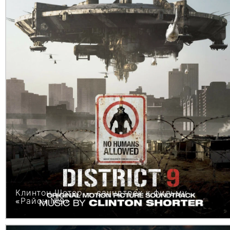
Клинтон Шотер — саундтрек к фильму
«Район №9»