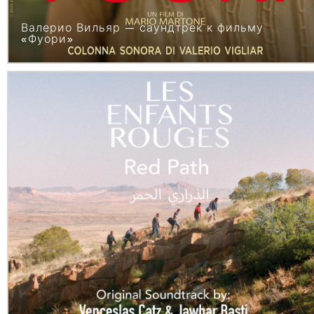
Валерио Вильяр — саундтрек к фильму
«Фуори»