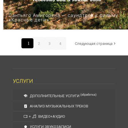
Сантьяго Амигорена — саундтрек к фильму
«Красные дети»
1
2
3
4
Следующая страница
УСЛУГИ
(обработка)
ДОПОЛНИТЕЛЬНЫЕ УСЛУГИ
АНАЛИЗ МУЗЫКАЛЬНЫХ ТРЕКОВ
+
ВИДЕО+АУДИО
УСЛУГИ ЗВУКОЗАПИСИ