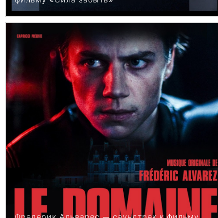
Фредерик Альварес — саундтрек к фильму