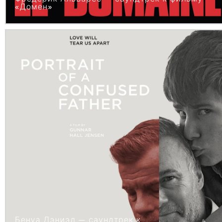
«Домен»
Бенуа Дэниэл — саундтрек к