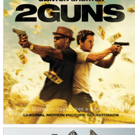
Клинтон Шотер — саундтрек к фильму «Два
ствола»