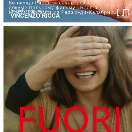
Винченцо Рицца — саундтрек к
документальному фильму «Берг-а-
Мунди:Бергамот из Реджо-ди-Калабрии»