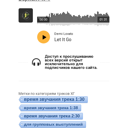
00:00
01:31
Demi Lovato
Let It Go
Доступ к прослушиванию
всех версий открыт
исключительно для
подписчиков нашего сайта.
Метки по категориям треков ХГ
время звучания трека 1:30
время звучания трека 1:38
время звучания трека 2:30
для групповых выступлений