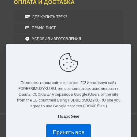
ОПЛАТА И ДОСТАВКА
ГДЕ КУПИТЬ ТРЕК?
ПРАЙС-ЛИСТ
УСЛОВИЯ ИЗГОТОВЛЕНИЯ
УСЛОВИЯ ДОСТАВКИ
УСЛОВИЯ ВОЗВРАТА
Пользователям сайта из стран ЕС! Используя сайт
PODBERIMUZYKU.RU, вы соглашаетесь использовать
г. Москва, Московская область, Центральный
файлы COOKIE для сервисов Google.(Users of the site
федеральный округ, РФ, Россия
from the EU countries! Using PODBERIMUZYKU.RU site you
agree to use Google services COOKIE files.)
Подробнее
Все права защищены. © 2026
PODBERIMUZYKU.RU
Принять все
×
Доступ ограничен
Полный доступ к материалам и