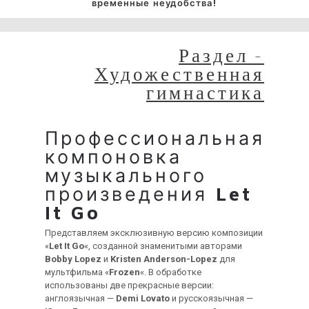
временные неудобства!
Раздел -
Художественная
гимнастика
Профессиональная
компоновка
музыкального
произведения
Let
It Go
Представляем эксклюзивную версию композиции
«
Let It Go
«, созданной знаменитыми авторами
Bobby Lopez
и
Kristen Anderson-Lopez
для
мультфильма «
Frozen
«. В обработке
использованы две прекрасные версии:
англоязычная —
Demi Lovato
и русскоязычная —