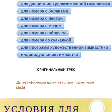
для дисциплин художественной гимнастики
для номера с булавами
для номера с лентой
для номера с мячом
для номера с обручем
для номера со скакалкой
для программ художественной гимнастики
индивидуальные гимнастки
ОРИГИНАЛЬНЫЙ ТРЕК
Далее информация доступна только подписчикам
сайта
УСЛОВИЯ ДЛЯ