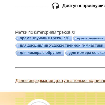
Доступ к прослушив
Метки по категориям треков ХГ
время звучания трека 1:30
время звучания 
для дисциплин художественной гимнастики
для номера с обручем
для номера со ска
Далее информация доступна только подписч