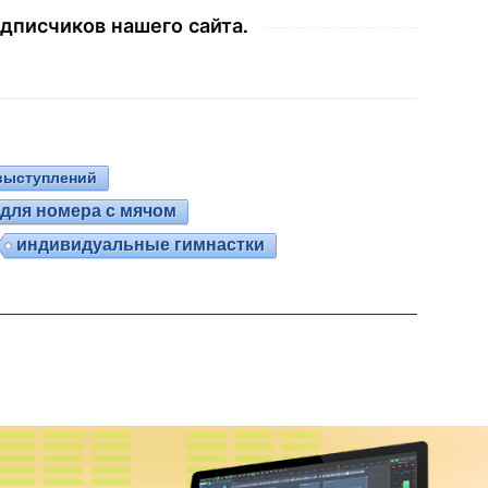
дписчиков нашего сайта.
выступлений
для номера с мячом
индивидуальные гимнастки