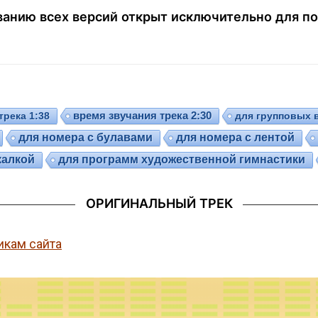
анию всех версий открыт исключительно для по
трека 1:38
время звучания трека 2:30
для групповых 
для номера с булавами
для номера с лентой
калкой
для программ художественной гимнастики
ОРИГИНАЛЬНЫЙ ТРЕК
икам сайта