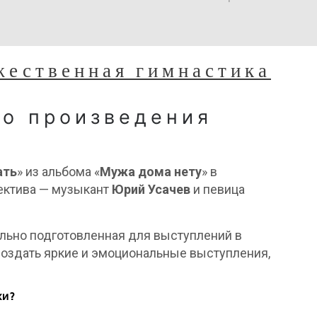
жественная гимнастика
го произведения
ать
» из альбома «
Мужа дома нету
» в
лектива — музыкант
Юрий Усачев
и певица
ально подготовленная для выступлений в
создать яркие и эмоциональные выступления,
ки?