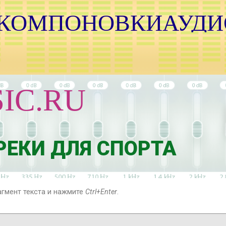
 КОМПОНОВКИАУДИ
IC.RU
У
Н
О
Р
ЕКИ ДЛЯ СПОРТА
агмент текста и нажмите
Ctrl+Enter
.