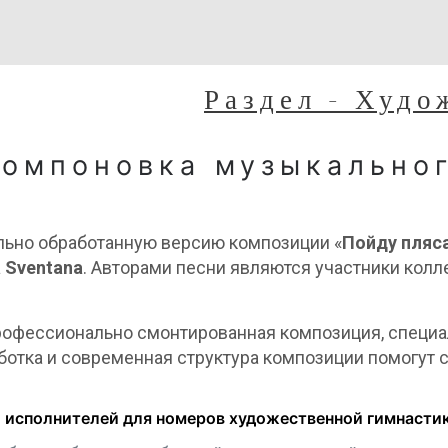
Раздел - Худо
компоновка музыкально
ьно обработанную версию композиции «
Пойду пляс
 Sventana
. Авторами песни являются участники кол
 профессионально смонтированная композиция, специ
ботка и современная структура композиции помогут 
и исполнителей для номеров художественной гимнасти