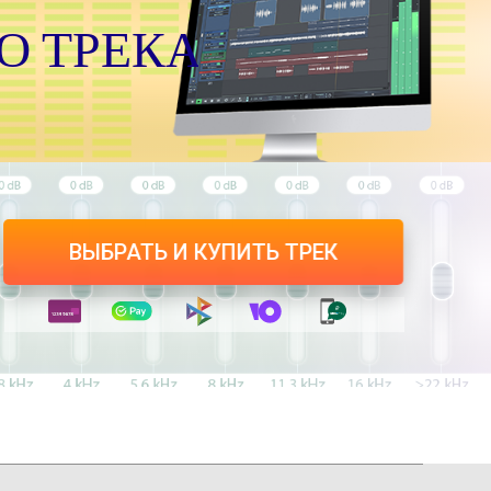
О ТРЕКА
О
А
А
Н
И
К
Я
Т
Г