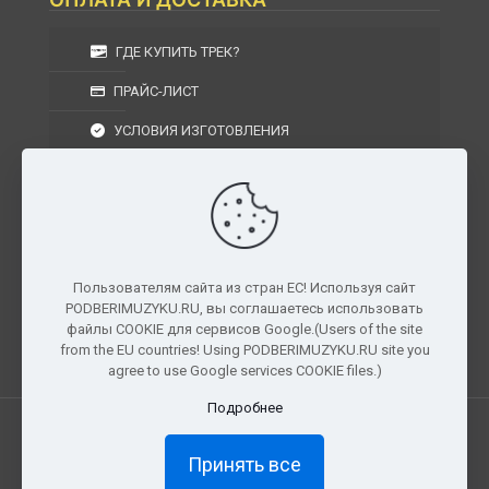
ГДЕ КУПИТЬ ТРЕК?
ПРАЙС-ЛИСТ
УСЛОВИЯ ИЗГОТОВЛЕНИЯ
УСЛОВИЯ ДОСТАВКИ
УСЛОВИЯ ВОЗВРАТА
Пользователям сайта из стран ЕС! Используя сайт
PODBERIMUZYKU.RU, вы соглашаетесь использовать
г. Москва, Московская область, Центральный
файлы COOKIE для сервисов Google.(Users of the site
федеральный округ, РФ, Россия
from the EU countries! Using PODBERIMUZYKU.RU site you
agree to use Google services COOKIE files.)
Подробнее
Все права защищены. © 2026
PODBERIMUZYKU.RU
Принять все
×
Доступ ограничен
Полный доступ к материалам и