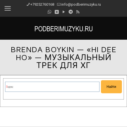
+79252760168
info@podberimuzyku.ru
BRENDA BOYKIN — «HI DEE
HO» — МУЗЫКАЛЬНЫЙ
ТРЕК ДЛЯ ХГ
Сейчас на сайте проводятся технические работы.
Благодарим за понимание и просим прощения за
временные неудобства!