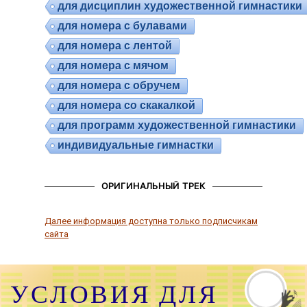
для дисциплин художественной гимнастики
для номера с булавами
для номера с лентой
для номера с мячом
для номера с обручем
для номера со скакалкой
для программ художественной гимнастики
индивидуальные гимнастки
ОРИГИНАЛЬНЫЙ ТРЕК
Далее информация доступна только подписчикам
сайта
УСЛОВИЯ ДЛЯ