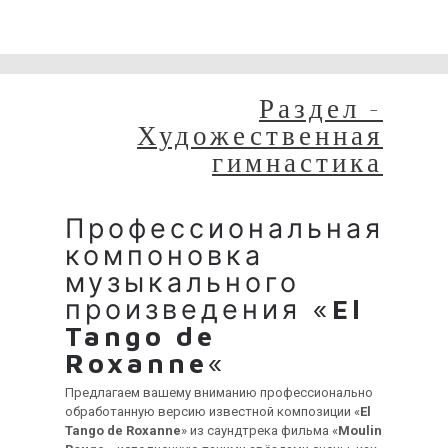
Сейчас на сайте проводятся технические работы.
Благодарим за понимание и просим прощения за
временные неудобства!
Раздел -
Художественная
гимнастика
Профессиональная
компоновка
музыкального
произведения «
El
Tango de
Roxanne
«
Предлагаем вашему вниманию профессионально
обработанную версию известной композиции «
El
Tango de Roxanne
» из саундтрека фильма «
Moulin