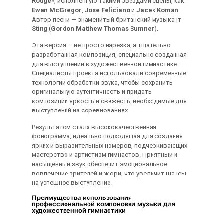
Rouge
«, исполненную такими звёздами сцены, как
Ewan McGregor
,
Jose Feliciano
и
Jacek Koman
.
Автор песни — знаменитый британский музыкант
Sting
(
Gordon Matthew Thomas Sumner
).
Эта версия — не просто нарезка, а тщательно
разработанная композиция, специально созданная
для выступлений в художественной гимнастике.
Специалисты проекта использовали современные
технологии обработки звука, чтобы сохранить
оригинальную аутентичность и придать
композиции яркость и свежесть, необходимые для
выступлений на соревнованиях.
Результатом стала высококачественная
фонограмма, идеально подходящая для создания
ярких и выразительных номеров, подчеркивающих
мастерство и артистизм гимнастов. Приятный и
насыщенный звук обеспечит эмоциональное
вовлечение зрителей и жюри, что увеличит шансы
на успешное выступление.
Преимущества использования
профессиональной компоновки музыки для
художественной гимнастики