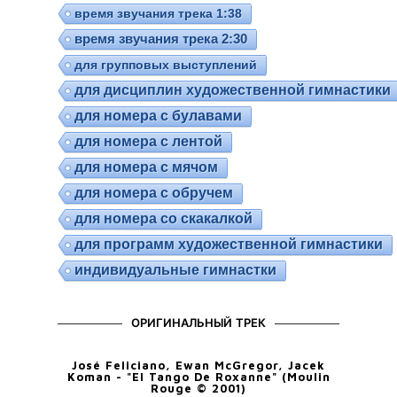
время звучания трека 1:38
время звучания трека 2:30
для групповых выступлений
для дисциплин художественной гимнастики
для номера с булавами
для номера с лентой
для номера с мячом
для номера с обручем
для номера со скакалкой
для программ художественной гимнастики
индивидуальные гимнастки
ОРИГИНАЛЬНЫЙ ТРЕК
José Feliciano, Ewan McGregor, Jacek
Koman - "El Tango De Roxanne" (Moulin
Rouge © 2001)