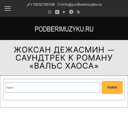
+79252760168
info@podberimuzyku.ru
ЖОКСАН ДЕЖАСМИН —
САУНДТРЕК К РОМАНУ
«ВАЛЬС ХАОСА»
Сейчас на сайте проводятся технические работы.
Благодарим за понимание и просим прощения за
временные неудобства!