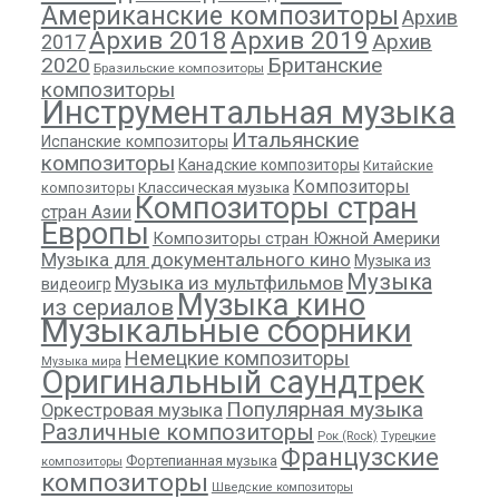
Американские композиторы
Архив
Архив 2018
Архив 2019
Архив
2017
2020
Британские
Бразильские композиторы
композиторы
Инструментальная музыка
Итальянские
Испанские композиторы
композиторы
Канадские композиторы
Китайские
Композиторы
композиторы
Классическая музыка
Композиторы стран
стран Азии
Европы
Композиторы стран Южной Америки
Музыка для документального кино
Музыка из
Музыка
Музыка из мультфильмов
видеоигр
Музыка кино
из сериалов
Музыкальные сборники
Немецкие композиторы
Музыка мира
Оригинальный саундтрек
Популярная музыка
Оркестровая музыка
Различные композиторы
Рок (Rock)
Турецкие
Французские
Фортепианная музыка
композиторы
композиторы
Шведские композиторы