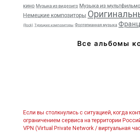
кино
Музыка из мультфильм
Музыка из видеоигр
Оригинальн
Немецкие композиторы
Франц
Фортепианная музыка
(Rock)
Турецкие композиторы
Все альбомы к
Если вы столкнулись с ситуацией, когда кон
ограничением сервиса на территории Росс
VPN (Virtual Private Network / виртуальная ча