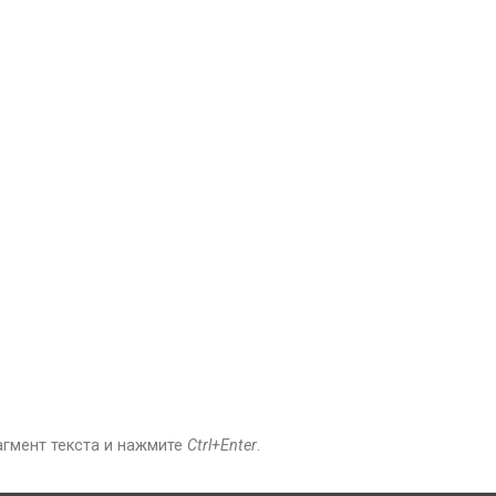
агмент текста и нажмите
Ctrl+Enter
.