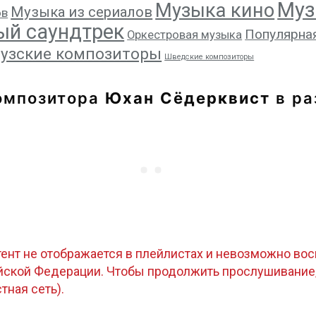
Муз
Музыка кино
Музыка из сериалов
ов
ый саундтрек
Популярна
Оркестровая музыка
узские композиторы
Шведские композиторы
омпозитора
Юхан Сёдерквист
в ра
тент не отображается в плейлистах и невозможно восп
ийской Федерации. Чтобы продолжить прослушивание
стная сеть).