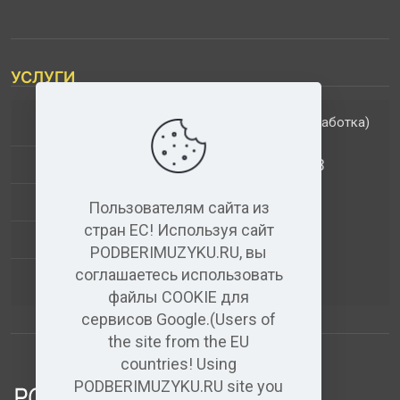
УСЛУГИ
(обработка)
ДОПОЛНИТЕЛЬНЫЕ УСЛУГИ
АНАЛИЗ МУЗЫКАЛЬНЫХ ТРЕКОВ
+
ВИДЕО+АУДИО
Пользователям сайта из
стран ЕС! Используя сайт
УСЛУГИ ЗВУКОЗАПИСИ
PODBERIMUZYKU.RU, вы
соглашаетесь использовать
(бесплатный)
АУДИО РЕДАКТОР
файлы COOKIE для
сервисов Google.(Users of
the site from the EU
countries! Using
PODBERIMUZYKU.RU site you