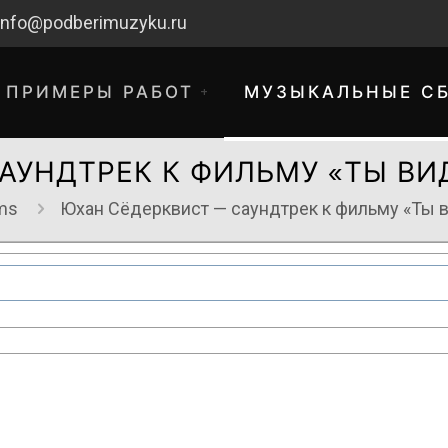
info@podberimuzyku.ru
ПРИМЕРЫ РАБОТ
МУЗЫКАЛЬНЫЕ С
АУНДТРЕК К ФИЛЬМУ «ТЫ ВИ
ems
Юхан Сёдерквист — саундтрек к фильму «Ты 
хнические работы. Благодарим за 
временные неудобства!