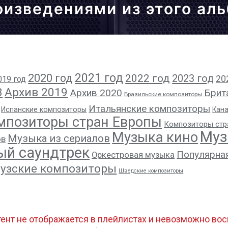
оизведениями из этого ал
2021 год
2020 год
2022 год
2023 год
20
019 год
8
Архив 2019
Архив 2020
Брит
Бразильские композиторы
Итальянские композиторы
Испанские композиторы
Кан
мпозиторы стран Европы
Композиторы стр
Муз
Музыка кино
Музыка из сериалов
ов
ый саундтрек
Популярна
Оркестровая музыка
узские композиторы
Шведские композиторы
тент не отображается в плейлистах и невозможно восп