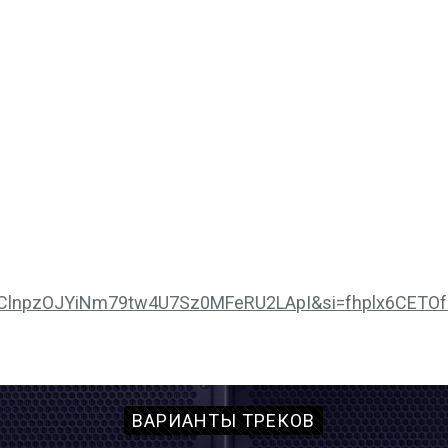
_ngClnpzOJYiNm79tw4U7Sz0MFeRU2LApI&si=fhplx6CETOf
ВАРИАНТЫ ТРЕКОВ