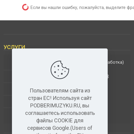
Если вы нашли ошибку, пожалуйста, выделите фр
УСЛУГИ
(обработка)
ДОПОЛНИТЕЛЬНЫЕ УСЛУГИ
АНАЛИЗ МУЗЫКАЛЬНЫХ ТРЕКОВ
+
ВИДЕО+АУДИО
Пользователям сайта из
стран ЕС! Используя сайт
УСЛУГИ ЗВУКОЗАПИСИ
PODBERIMUZYKU.RU, вы
соглашаетесь использовать
(бесплатный)
АУДИО РЕДАКТОР
файлы COOKIE для
сервисов Google.(Users of