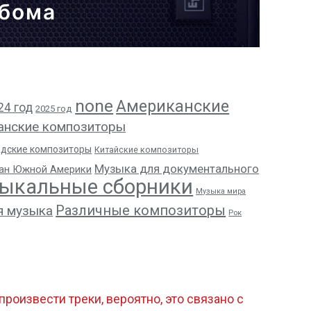
ьбома
none
Американские
24 год
2025 год
анские композиторы
адские композиторы
Китайские композиторы
Музыка для документального
ан Южной Америки
ыкальные сборники
Музыка мира
Различные композиторы
я музыка
Рок
роизвести треки, вероятно, это связано с