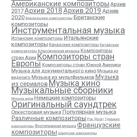
Американские композиторы
Архив
Архив 2018
Архив 2019
Архив
2017
2020
Британские
Бразильские композиторы
композиторы
Инструментальная музыка
Итальянские
Испанские композиторы
композиторы
Канадские композиторы
Китайские
Композиторы
композиторы
Классическая музыка
Композиторы стран
стран Азии
Европы
Композиторы стран Южной Америки
Музыка для документального кино
Музыка из
Музыка
Музыка из мультфильмов
видеоигр
Музыка кино
из сериалов
Музыкальные сборники
Немецкие композиторы
Музыка мира
Оригинальный саундтрек
Популярная музыка
Оркестровая музыка
Различные композиторы
Рок (Rock)
Турецкие
Французские
Фортепианная музыка
композиторы
композиторы
Шведские композиторы