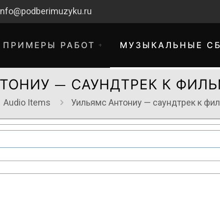
info@podberimuzyku.ru
ПРИМЕРЫ РАБОТ
МУЗЫКАЛЬНЫЕ С
ТОНИУ — САУНДТРЕК К ФИЛЬ
Audio Items
Уильямс Антониу — саундтрек к фи
хнические работы. Благодарим за 
временные неудобства!