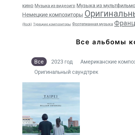
кино
Музыка из мультфильм
Музыка из видеоигр
Оригинальн
Немецкие композиторы
Франц
Фортепианная музыка
(Rock)
Турецкие композиторы
Все альбомы 
Все
2023 год
Американские компо
Оригинальный саундтрек