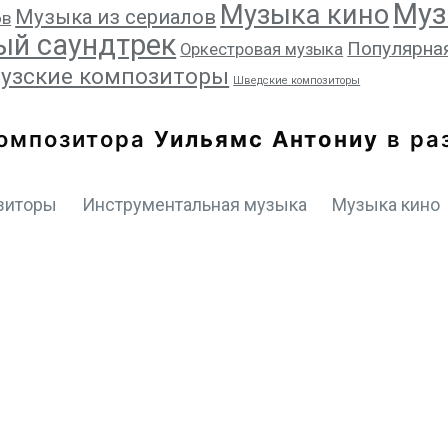
Муз
Музыка кино
Музыка из сериалов
ов
ый саундтрек
Популярна
Оркестровая музыка
узские композиторы
Шведские композиторы
композитора
Уильямс Антониу
в ра
зиторы
Инструментальная музыка
Музыка кино