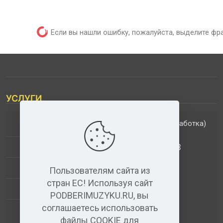
Если вы нашли ошибку, пожалуйста, выделите фр
УСЛУГИ
(обработка)
ДОПОЛНИТЕЛЬНЫЕ УСЛУГИ
АНАЛИЗ МУЗЫКАЛЬНЫХ ТРЕКОВ
+
ВИДЕО+АУДИО
Пользователям сайта из
стран ЕС! Используя сайт
УСЛУГИ ЗВУКОЗАПИСИ
PODBERIMUZYKU.RU, вы
соглашаетесь использовать
(бесплатный)
АУДИО РЕДАКТОР
файлы COOKIE для