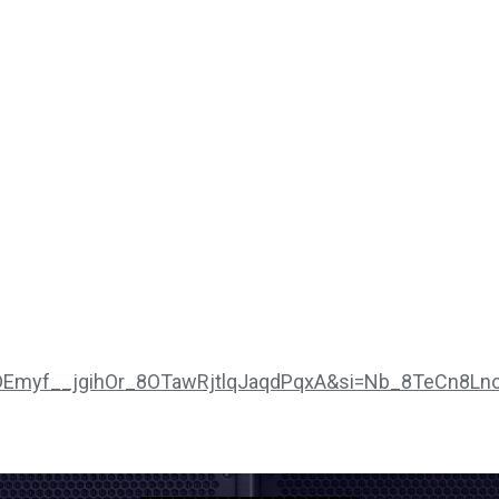
_mDEmyf__jgihOr_8OTawRjtlqJaqdPqxA&si=Nb_8TeCn8Ln