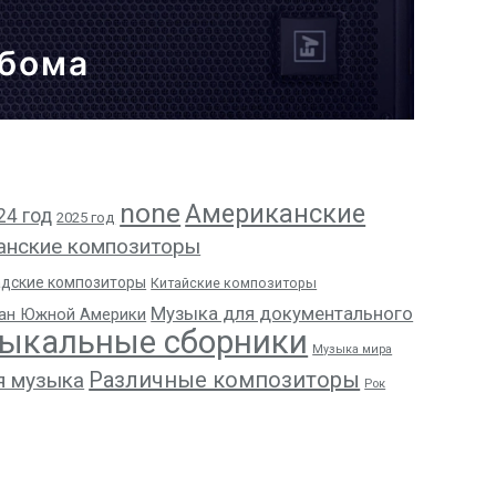
ьбома
none
Американские
24 год
2025 год
анские композиторы
адские композиторы
Китайские композиторы
Музыка для документального
ан Южной Америки
ыкальные сборники
Музыка мира
Различные композиторы
я музыка
Рок