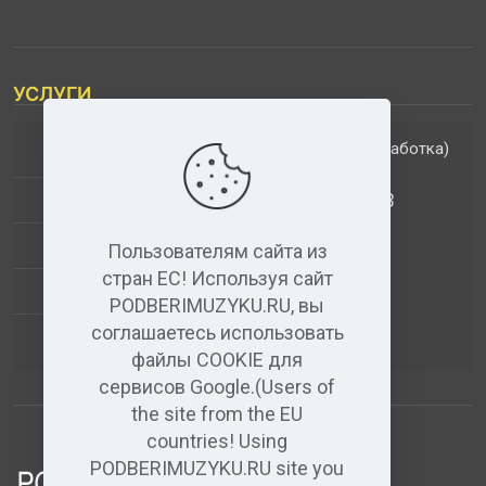
УСЛУГИ
(обработка)
ДОПОЛНИТЕЛЬНЫЕ УСЛУГИ
АНАЛИЗ МУЗЫКАЛЬНЫХ ТРЕКОВ
+
ВИДЕО+АУДИО
Пользователям сайта из
стран ЕС! Используя сайт
УСЛУГИ ЗВУКОЗАПИСИ
PODBERIMUZYKU.RU, вы
соглашаетесь использовать
(бесплатный)
АУДИО РЕДАКТОР
файлы COOKIE для
сервисов Google.(Users of
the site from the EU
countries! Using
PODBERIMUZYKU.RU site you