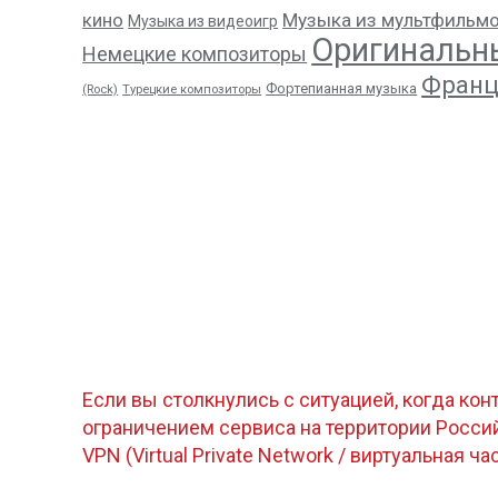
кино
Музыка из мультфильм
Музыка из видеоигр
Оригинальн
Немецкие композиторы
Франц
Фортепианная музыка
(Rock)
Турецкие композиторы
Если вы столкнулись с ситуацией, когда кон
ограничением сервиса на территории Росс
VPN (Virtual Private Network / виртуальная ча