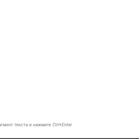
агмент текста и нажмите
Ctrl+Enter
.