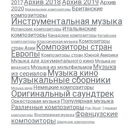
Архив 2018
Архив 2019
Архив
2017
2020
Британские
Бразильские композиторы
композиторы
Инструментальная музыка
Итальянские
Испанские композиторы
композиторы
Канадские композиторы
Китайские
Композиторы
композиторы
Классическая музыка
Композиторы стран
стран Азии
Европы
Композиторы стран Южной Америки
Музыка для документального кино
Музыка из
Музыка
Музыка из мультфильмов
видеоигр
Музыка кино
из сериалов
Музыкальные сборники
Немецкие композиторы
Музыка мира
Оригинальный саундтрек
Популярная музыка
Оркестровая музыка
Различные композиторы
Рок (Rock)
Турецкие
Французские
Фортепианная музыка
композиторы
композиторы
Шведские композиторы