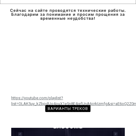
Сейчас на сайте проводятся технические работы.
Благодарим за понимание и просим прощения за
временные неудобства!
https://youtube.com/playlist?
list=OLAK5uy_kZbpdUo4ouX1e5n8E4jefUnA6crkIzmfg&si=aE6oQ2Z0
ВАРИАНТЫ ТРЕКОВ
с произведениями из этого
альбома