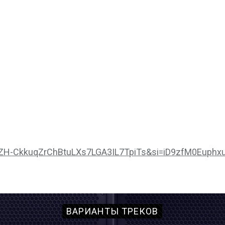
_nJZH-CkkuqZrChBtuLXs7LGA3IL7TpiTs&si=iD9zfM0Euphx
ВАРИАНТЫ ТРЕКОВ