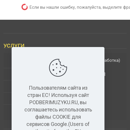
Если вы нашли ошибку, пожалуйста, выделите фр
УСЛУГИ
(обработка)
ДОПОЛНИТЕЛЬНЫЕ УСЛУГИ
АНАЛИЗ МУЗЫКАЛЬНЫХ ТРЕКОВ
+
ВИДЕО+АУДИО
Пользователям сайта из
стран ЕС! Используя сайт
УСЛУГИ ЗВУКОЗАПИСИ
PODBERIMUZYKU.RU, вы
соглашаетесь использовать
(бесплатный)
АУДИО РЕДАКТОР
файлы COOKIE для
сервисов Google.(Users of