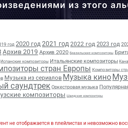
оизведениями из этого ал
2021 год
2020 год
2022 год
2023 год
20
019 год
8
Архив 2019
Архив 2020
Брит
Бразильские композиторы
Итальянские композиторы
Испанские композиторы
Кан
мпозиторы стран Европы
Композиторы стр
Муз
Музыка кино
Музыка из сериалов
ов
ый саундтрек
Популярна
Оркестровая музыка
узские композиторы
Шведские композиторы
тент не отображается в плейлистах и невозможно восп