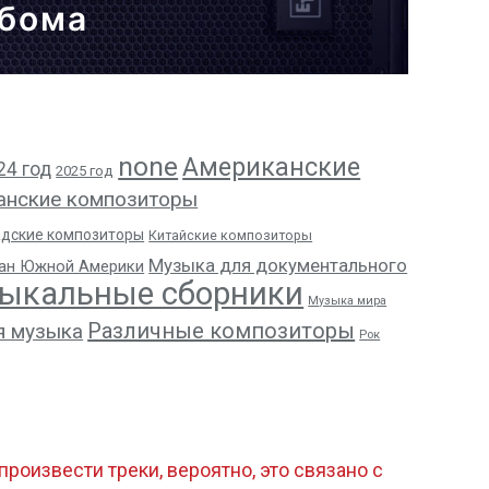
ьбома
none
Американские
24 год
2025 год
анские композиторы
адские композиторы
Китайские композиторы
Музыка для документального
ан Южной Америки
ыкальные сборники
Музыка мира
Различные композиторы
я музыка
Рок
роизвести треки, вероятно, это связано с