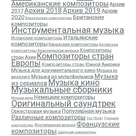
Американские композиторы
Архив
Архив 2018
Архив 2019
Архив
2017
2020
Британские
Бразильские композиторы
композиторы
Инструментальная музыка
Итальянские
Испанские композиторы
композиторы
Канадские композиторы
Китайские
Композиторы
композиторы
Классическая музыка
Композиторы стран
стран Азии
Европы
Композиторы стран Южной Америки
Музыка для документального кино
Музыка из
Музыка
Музыка из мультфильмов
видеоигр
Музыка кино
из сериалов
Музыкальные сборники
Немецкие композиторы
Музыка мира
Оригинальный саундтрек
Популярная музыка
Оркестровая музыка
Различные композиторы
Рок (Rock)
Турецкие
Французские
Фортепианная музыка
композиторы
композиторы
Шведские композиторы