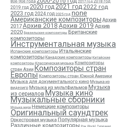
2000-2016 год
80е-90е года
2018 год
2017 год
2021 год
2020 год
2022 год
2019 год
none
2023 год
2024 год
2025 год
Американские композиторы
Архив
Архив 2018
Архив 2019
Архив
2017
2020
Британские
Бразильские композиторы
композиторы
Инструментальная музыка
Итальянские
Испанские композиторы
композиторы
Канадские композиторы
Китайские
Композиторы
композиторы
Классическая музыка
Композиторы стран
стран Азии
Европы
Композиторы стран Южной Америки
Музыка для документального кино
Музыка из
Музыка
Музыка из мультфильмов
видеоигр
Музыка кино
из сериалов
Музыкальные сборники
Немецкие композиторы
Музыка мира
Оригинальный саундтрек
Популярная музыка
Оркестровая музыка
Различные композиторы
Рок (Rock)
Турецкие