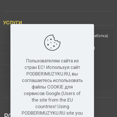
УСЛУГИ
(обработка)
ДОПОЛНИТЕЛЬНЫЕ УСЛУГИ
АНАЛИЗ МУЗЫКАЛЬНЫХ ТРЕКОВ
+
ВИДЕО+АУДИО
Пользователям сайта из
стран ЕС! Используя сайт
УСЛУГИ ЗВУКОЗАПИСИ
PODBERIMUZYKU.RU, вы
соглашаетесь использовать
(бесплатный)
АУДИО РЕДАКТОР
файлы COOKIE для
сервисов Google.(Users of
the site from the EU
countries! Using
PODBERIMUZYKU.RU site you