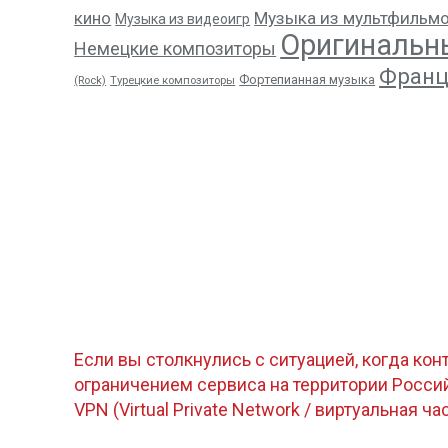
кино
Музыка из мультфильм
Музыка из видеоигр
Оригинальн
Немецкие композиторы
Франц
Фортепианная музыка
(Rock)
Турецкие композиторы
Если вы столкнулись с ситуацией, когда кон
ограничением сервиса на территории Росс
VPN (Virtual Private Network / виртуальная ча