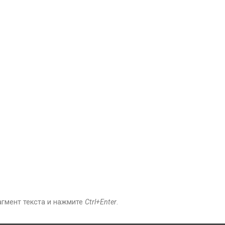
агмент текста и нажмите
Ctrl+Enter
.