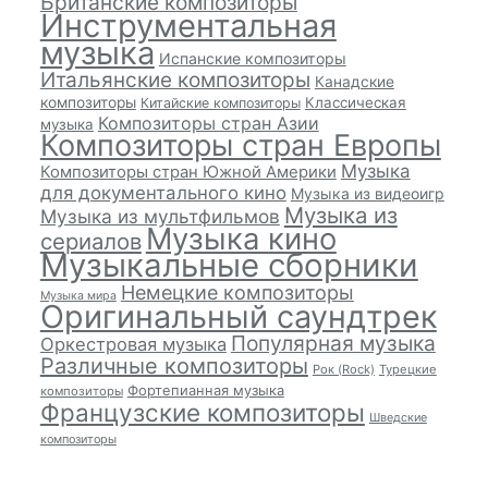
Британские композиторы
Инструментальная
музыка
Испанские композиторы
Итальянские композиторы
Канадские
композиторы
Классическая
Китайские композиторы
Композиторы стран Азии
музыка
Композиторы стран Европы
Музыка
Композиторы стран Южной Америки
для документального кино
Музыка из видеоигр
Музыка из
Музыка из мультфильмов
Музыка кино
сериалов
Музыкальные сборники
Немецкие композиторы
Музыка мира
Оригинальный саундтрек
Популярная музыка
Оркестровая музыка
Различные композиторы
Рок (Rock)
Турецкие
Фортепианная музыка
композиторы
Французские композиторы
Шведские
композиторы