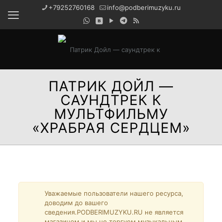
+79252760168
info@podberimuzyku.ru
ПАТРИК ДОЙЛ —
САУНДТРЕК К
МУЛЬТФИЛЬМУ
«ХРАБРАЯ СЕРДЦЕМ»
Сейчас на сайте проводятся технические работы.
Благодарим за понимание и просим прощения за
временные неудобства!
Уважаемые пользователи нашего ресурса,
доводим до вашего
сведения.PODBERIMUZYKU.RU не является
магазином и мы не торгуем музыкальным