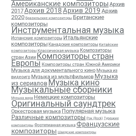
Американские композиторы
Архив
Архив 2018
Архив 2019
Архив
2017
2020
Британские
Бразильские композиторы
композиторы
Инструментальная музыка
Итальянские
Испанские композиторы
композиторы
Канадские композиторы
Китайские
Композиторы
композиторы
Классическая музыка
Композиторы стран
стран Азии
Европы
Композиторы стран Южной Америки
Музыка для документального кино
Музыка из
Музыка
Музыка из мультфильмов
видеоигр
Музыка кино
из сериалов
Музыкальные сборники
Немецкие композиторы
Музыка мира
Оригинальный саундтрек
Популярная музыка
Оркестровая музыка
Различные композиторы
Рок (Rock)
Турецкие
Французские
Фортепианная музыка
композиторы
композиторы
Шведские композиторы