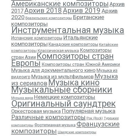
Американские композиторы
Архив
Архив 2018
Архив 2019
Архив
2017
2020
Британские
Бразильские композиторы
композиторы
Инструментальная музыка
Итальянские
Испанские композиторы
композиторы
Канадские композиторы
Китайские
Композиторы
композиторы
Классическая музыка
Композиторы стран
стран Азии
Европы
Композиторы стран Южной Америки
Музыка для документального кино
Музыка из
Музыка
Музыка из мультфильмов
видеоигр
Музыка кино
из сериалов
Музыкальные сборники
Немецкие композиторы
Музыка мира
Оригинальный саундтрек
Популярная музыка
Оркестровая музыка
Различные композиторы
Рок (Rock)
Турецкие
Французские
Фортепианная музыка
композиторы
композиторы
Шведские композиторы