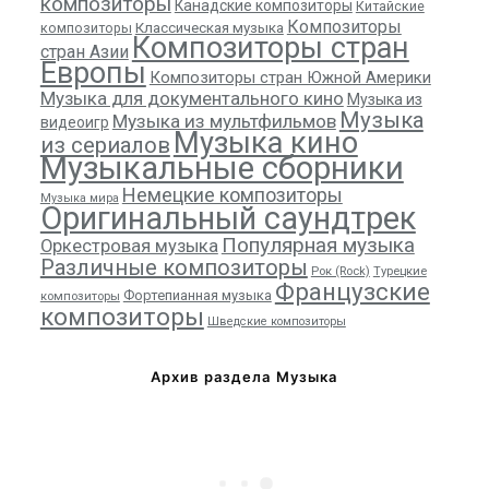
композиторы
Канадские композиторы
Китайские
Композиторы
композиторы
Классическая музыка
Композиторы стран
стран Азии
Европы
Композиторы стран Южной Америки
Музыка для документального кино
Музыка из
Музыка
Музыка из мультфильмов
видеоигр
Музыка кино
из сериалов
Музыкальные сборники
Немецкие композиторы
Музыка мира
Оригинальный саундтрек
Популярная музыка
Оркестровая музыка
Различные композиторы
Рок (Rock)
Турецкие
Французские
Фортепианная музыка
композиторы
композиторы
Шведские композиторы
Архив раздела Музыка