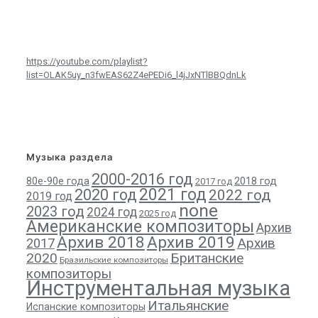
https://youtube.com/playlist?
list=OLAK5uy_n3fwEAS62Z4ePEDi6_l4jJxNTlBBQdnLk
Музыка раздела
2000-2016 год
80е-90е года
2018 год
2017 год
2021 год
2020 год
2022 год
2019 год
none
2023 год
2024 год
2025 год
Американские композиторы
Архив
Архив 2018
Архив 2019
Архив
2017
2020
Британские
Бразильские композиторы
композиторы
Инструментальная музыка
Итальянские
Испанские композиторы