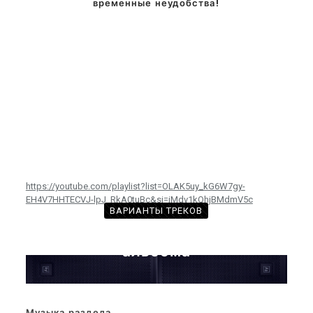
временные неудобства!
https://youtube.com/playlist?list=OLAK5uy_kG6W7gy-
EH4V7HHTECVJ-lpJ_RkA0tuBc&si=iMdv1kQhjBMdmV5c
ВАРИАНТЫ ТРЕКОВ
с произведениями из этого
альбома
Музыка раздела