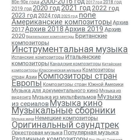
2000-2016 год
80е-90е года
2018 год
2017 год
2021 год
2020 год
2022 год
2019 год
none
2023 год
2024 год
2025 год
Американские композиторы
Архив
Архив 2018
Архив 2019
Архив
2017
2020
Британские
Бразильские композиторы
композиторы
Инструментальная музыка
Итальянские
Испанские композиторы
композиторы
Канадские композиторы
Китайские
Композиторы
композиторы
Классическая музыка
Композиторы стран
стран Азии
Европы
Композиторы стран Южной Америки
Музыка для документального кино
Музыка из
Музыка
Музыка из мультфильмов
видеоигр
Музыка кино
из сериалов
Музыкальные сборники
Немецкие композиторы
Музыка мира
Оригинальный саундтрек
Популярная музыка
Оркестровая музыка
Различные композиторы
Рок (Rock)
Турецкие