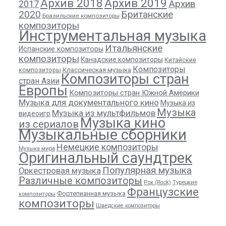
Архив 2018
Архив 2019
Архив
2017
2020
Британские
Бразильские композиторы
композиторы
Инструментальная музыка
Итальянские
Испанские композиторы
композиторы
Канадские композиторы
Китайские
Композиторы
композиторы
Классическая музыка
Композиторы стран
стран Азии
Европы
Композиторы стран Южной Америки
Музыка для документального кино
Музыка из
Музыка
Музыка из мультфильмов
видеоигр
Музыка кино
из сериалов
Музыкальные сборники
Немецкие композиторы
Музыка мира
Оригинальный саундтрек
Популярная музыка
Оркестровая музыка
Различные композиторы
Рок (Rock)
Турецкие
Французские
Фортепианная музыка
композиторы
композиторы
Шведские композиторы