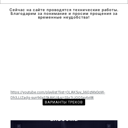
Сейчас на сайте проводятся технические работы.
Благодарим за понимание и просим прощения за
временные неудобства!
https://youtube.com/playlist?list=OLAK5uy_li6QzMx0qW-
Dh3JJZadg-sun9daS5kAKU&si=Sbr7rJQQ5xy6vI8t
ВАРИАНТЫ ТРЕКОВ
с произведениями из этого
альбома