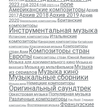
none
2023 год
2024 год
2025 год
Американские композиторы
Архив
Архив 2018
Архив 2019
Архив
2017
2020
Британские
Бразильские композиторы
композиторы
Инструментальная музыка
Итальянские
Испанские композиторы
композиторы
Канадские композиторы
Китайские
Композиторы
композиторы
Классическая музыка
Композиторы стран
стран Азии
Европы
Композиторы стран Южной Америки
Музыка для документального кино
Музыка из
Музыка
Музыка из мультфильмов
видеоигр
Музыка кино
из сериалов
Музыкальные сборники
Немецкие композиторы
Музыка мира
Оригинальный саундтрек
Популярная музыка
Оркестровая музыка
Различные композиторы
Рок (Rock)
Турецкие
Французские
Фортепианная музыка
композиторы