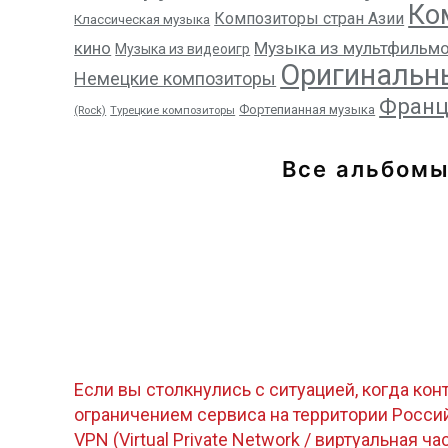
Ко
Композиторы стран Азии
Классическая музыка
кино
Музыка из мультфильм
Музыка из видеоигр
Оригинальн
Немецкие композиторы
Франц
Фортепианная музыка
(Rock)
Турецкие композиторы
Все альбом
Если вы столкнулись с ситуацией, когда кон
ограничением сервиса на территории Росс
VPN (Virtual Private Network / виртуальная ча