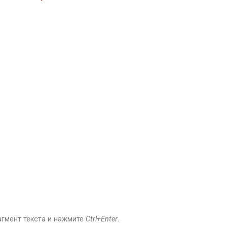
агмент текста и нажмите
Ctrl+Enter
.