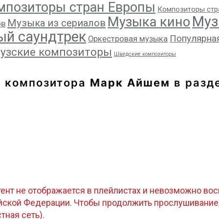
мпозиторы стран Европы
Композиторы стр
Муз
Музыка кино
Музыка из сериалов
ов
ый саундтрек
Популярна
Оркестровая музыка
узские композиторы
Шведские композиторы
ы композитора
Марк Айшем
в разд
тент не отображается в плейлистах и невозможно восп
ийской Федерации. Чтобы продолжить прослушивание
стная сеть).