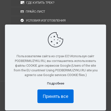
ГДЕ КУПИТЬ ТРЕК?
ПРАЙС-ЛИСТ
УСЛОВИЯ ИЗГОТОВЛЕНИЯ
УСЛОВИЯ ДОСТАВКИ
УСЛОВИЯ ВОЗВРАТА
Пользователям сайта из стран ЕС! Используя сайт
PODBERIMUZYKU.RU, вы соглашаетесь использовать
г. Москва, Московская область, Центральный
файлы COOKIE для сервисов Google.(Users of the site
федеральный округ, РФ, Россия
from the EU countries! Using PODBERIMUZYKU.RU site you
agree to use Google services COOKIE files.)
Подробнее
Все права защищены. © 2026
PODBERIMUZYKU.RU
Принять все