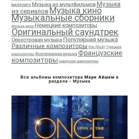
Музыка
Музыка из мультфильмов
видеоигр
Музыка кино
из сериалов
Музыкальные сборники
Немецкие композиторы
Музыка мира
Оригинальный саундтрек
Популярная музыка
Оркестровая музыка
Различные композиторы
Рок (Rock)
Турецкие
Французские
Фортепианная музыка
композиторы
композиторы
Шведские композиторы
Все альбомы композитора
Марк Айшем
в
раздела - Музыка