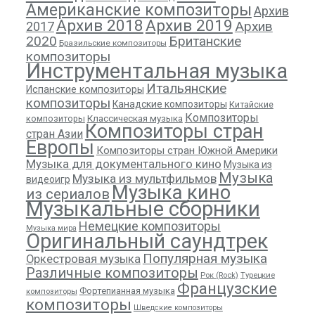
Американские композиторы
Архив
Архив 2018
Архив 2019
Архив
2017
2020
Британские
Бразильские композиторы
композиторы
Инструментальная музыка
Итальянские
Испанские композиторы
композиторы
Канадские композиторы
Китайские
Композиторы
композиторы
Классическая музыка
Композиторы стран
стран Азии
Европы
Композиторы стран Южной Америки
Музыка для документального кино
Музыка из
Музыка
Музыка из мультфильмов
видеоигр
Музыка кино
из сериалов
Музыкальные сборники
Немецкие композиторы
Музыка мира
Оригинальный саундтрек
Популярная музыка
Оркестровая музыка
Различные композиторы
Рок (Rock)
Турецкие
Французские
Фортепианная музыка
композиторы
композиторы
Шведские композиторы