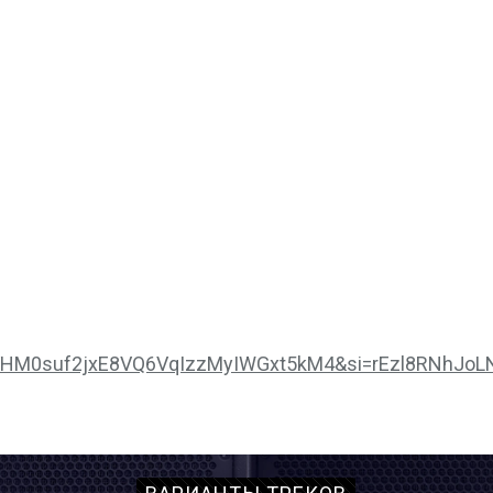
_klVHM0suf2jxE8VQ6VqIzzMyIWGxt5kM4&si=rEzl8RNhJoL