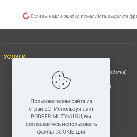
Если вы нашли ошибку, пожалуйста, выделите фр
УСЛУГИ
(обработка)
ДОПОЛНИТЕЛЬНЫЕ УСЛУГИ
АНАЛИЗ МУЗЫКАЛЬНЫХ ТРЕКОВ
+
ВИДЕО+АУДИО
Пользователям сайта из
стран ЕС! Используя сайт
УСЛУГИ ЗВУКОЗАПИСИ
PODBERIMUZYKU.RU, вы
соглашаетесь использовать
(бесплатный)
АУДИО РЕДАКТОР
файлы COOKIE для