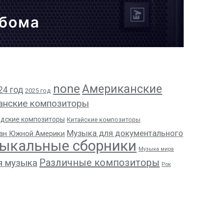
ьбома
none
Американские
24 год
2025 год
анские композиторы
адские композиторы
Китайские композиторы
Музыка для документального
ан Южной Америки
ыкальные сборники
Музыка мира
Различные композиторы
я музыка
Рок