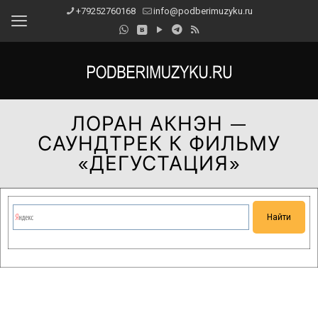
+79252760168
info@podberimuzyku.ru
ЛОРАН АКНЭН —
САУНДТРЕК К ФИЛЬМУ
«ДЕГУСТАЦИЯ»
Сейчас на сайте проводятся технические работы.
Благодарим за понимание и просим прощения за
временные неудобства!