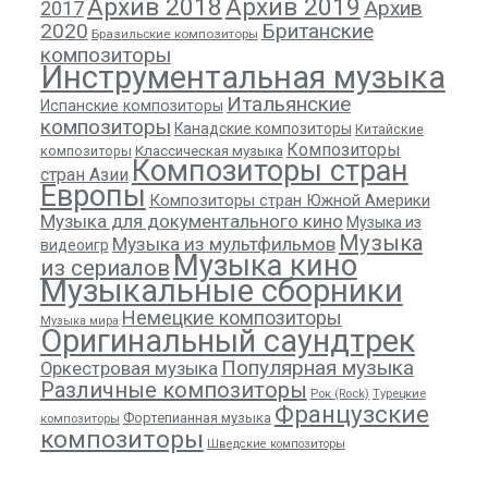
Архив 2018
Архив 2019
Архив
2017
2020
Британские
Бразильские композиторы
композиторы
Инструментальная музыка
Итальянские
Испанские композиторы
композиторы
Канадские композиторы
Китайские
Композиторы
композиторы
Классическая музыка
Композиторы стран
стран Азии
Европы
Композиторы стран Южной Америки
Музыка для документального кино
Музыка из
Музыка
Музыка из мультфильмов
видеоигр
Музыка кино
из сериалов
Музыкальные сборники
Немецкие композиторы
Музыка мира
Оригинальный саундтрек
Популярная музыка
Оркестровая музыка
Различные композиторы
Рок (Rock)
Турецкие
Французские
Фортепианная музыка
композиторы
композиторы
Шведские композиторы