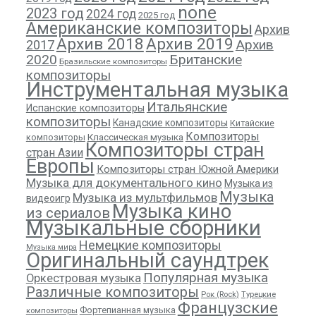
none
2023 год
2024 год
2025 год
Американские композиторы
Архив
Архив 2018
Архив 2019
Архив
2017
2020
Британские
Бразильские композиторы
композиторы
Инструментальная музыка
Итальянские
Испанские композиторы
композиторы
Канадские композиторы
Китайские
Композиторы
композиторы
Классическая музыка
Композиторы стран
стран Азии
Европы
Композиторы стран Южной Америки
Музыка для документального кино
Музыка из
Музыка
Музыка из мультфильмов
видеоигр
Музыка кино
из сериалов
Музыкальные сборники
Немецкие композиторы
Музыка мира
Оригинальный саундтрек
Популярная музыка
Оркестровая музыка
Различные композиторы
Рок (Rock)
Турецкие
Французские
Фортепианная музыка
композиторы