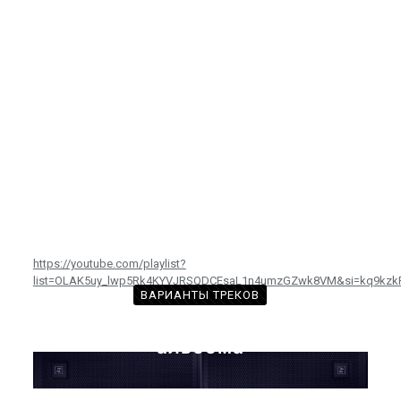
Сейчас на сайте проводятся технические работы.
Благодарим за понимание и просим прощения за
временные неудобства!
https://youtube.com/playlist?
list=OLAK5uy_lwp5Rk4KYVJRSQDCEsaL1n4umzGZwk8VM&si=kq9kzk
ВАРИАНТЫ ТРЕКОВ
с произведениями из этого
альбома