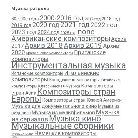
Музыка раздела
2000-2016 год
80е-90е года
2018 год
2017 год
2021 год
2020 год
2022 год
2019 год
none
2023 год
2024 год
2025 год
Американские композиторы
Архив
Архив 2018
Архив 2019
Архив
2017
2020
Британские
Бразильские композиторы
композиторы
Инструментальная музыка
Итальянские
Испанские композиторы
композиторы
Канадские композиторы
Китайские
Композиторы
композиторы
Классическая музыка
Композиторы стран
стран Азии
Европы
Композиторы стран Южной Америки
Музыка для документального кино
Музыка из
Музыка
Музыка из мультфильмов
видеоигр
Музыка кино
из сериалов
Музыкальные сборники
Немецкие композиторы
Музыка мира